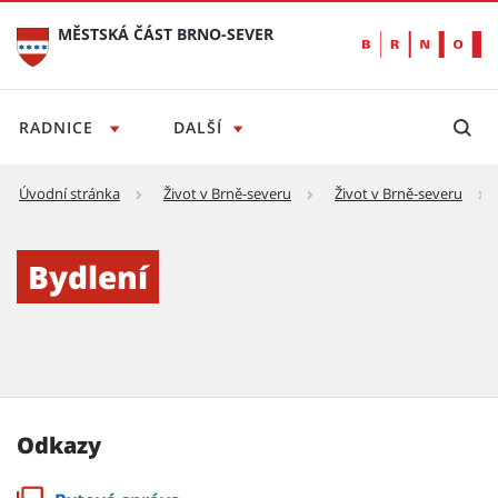
MĚSTSKÁ ČÁST BRNO-SEVER
RADNICE
DALŠÍ
Úvodní stránka
Život v Brně-severu
Život v Brně-severu
Bydlení - Městská část Brno-sever
Bydlení
Odkazy