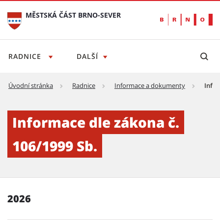
MĚSTSKÁ ČÁST BRNO-SEVER
RADNICE
DALŠÍ
Úvodní stránka
Radnice
Informace a dokumenty
Infor
Informace dle zákona č. 106/1999 Sb. - Měst
Informace dle zákona č.
106/1999 Sb.
2026