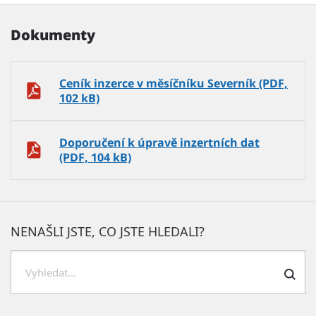
Dokumenty
Ceník inzerce v měsíčníku Severník (PDF,
102 kB)
Doporučení k úpravě inzertních dat
(PDF, 104 kB)
NENAŠLI JSTE, CO JSTE HLEDALI?
H
l