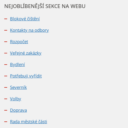
e
NEJOBLÍBENĚJŠÍ SEKCE NA WEBU
d
a
Blokové čištění
t
Kontakty na odbory
Rozpočet
Veřejné zakázky
Bydlení
Potřebuji vyřídit
Severník
Volby
Doprava
Rada městské části