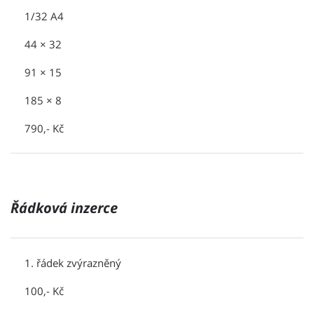
1/32 A4
44 × 32
91 × 15
185 × 8
790,- Kč
Řádková inzerce
1. řádek zvýrazněný
100,- Kč