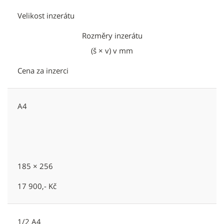
Velikost inzerátu
Rozměry inzerátu
(š × v) v mm
Cena za inzerci
A4
185 × 256
17 900,- Kč
1/2 A4