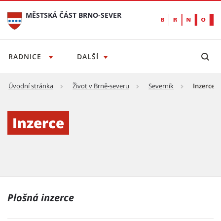
MĚSTSKÁ ČÁST BRNO-SEVER
RADNICE
DALŠÍ
Úvodní stránka
Život v Brně-severu
Severník
Inzerce
Inzerce - Městská část Brno-sever
Inzerce
Plošná inzerce