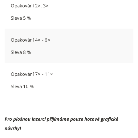
Opakování 2×, 3×
Sleva 5 %
Opakování 4× - 6×
Sleva 8 %
Opakování 7× - 11×
Sleva 10 %
Pro plošnou inzerci přijímáme pouze hotové grafické
návrhy!