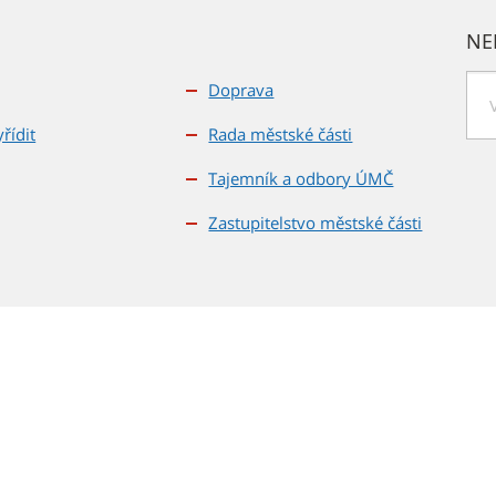
NE
Doprava
řídit
Rada městské části
H
l
Tajemník a odbory ÚMČ
e
d
Zastupitelstvo městské části
a
t
2026 © Statutární město Brno