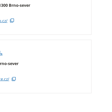
1300 Brno-sever
.cz/
.
rno-sever
e.cz/