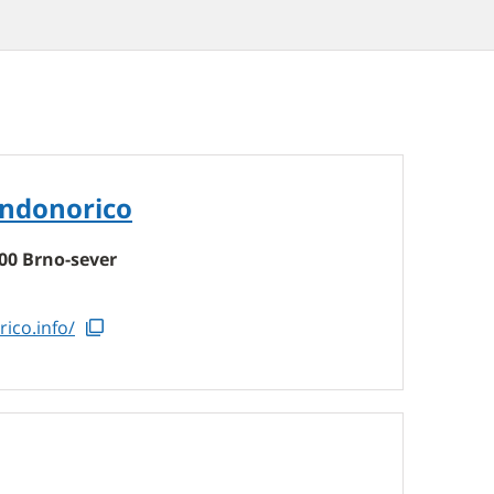
ndonorico
00 Brno-sever
ico.info/