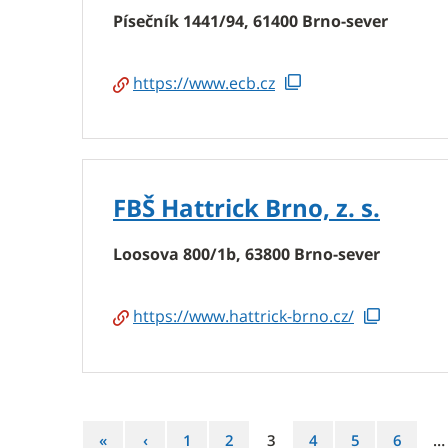
Písečník 1441/94, 61400 Brno-sever
https://www.ecb.cz
FBŠ Hattrick Brno, z. s.
Loosova 800/1b, 63800 Brno-sever
https://www.hattrick-brno.cz/
První
Předchozí
Strana
Strana
Strana
Strana
Strana
Strana
«
‹
1
2
3
4
5
6
…