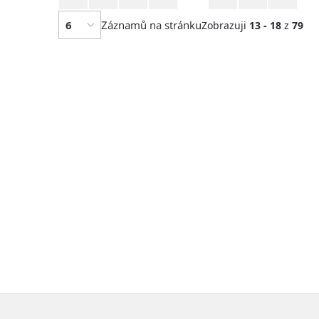
strana
strana
Záznamů na stránku
Zobrazuji
13 - 18
z
79