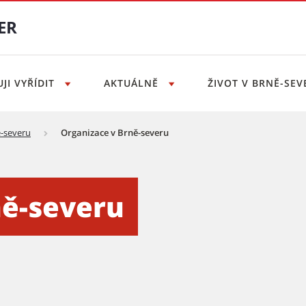
ER
JI VYŘÍDIT
AKTUÁLNĚ
ŽIVOT V BRNĚ-SE
ě-severu
Organizace v Brně-severu
 Městská část Brno-sever
ně-severu