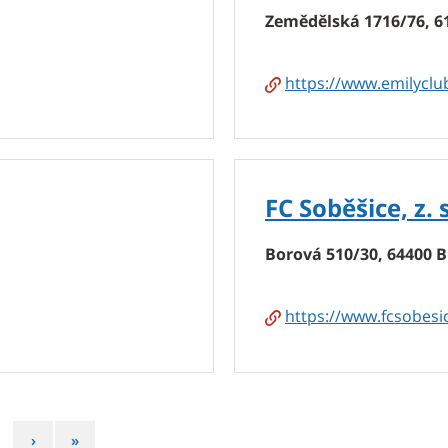
Zemědělská 1716/76, 6
https://www.emilyclub
FC Soběšice, z. s
Borová 510/30, 64400 B
https://www.fcsobesic
Následující
Poslední
›
»