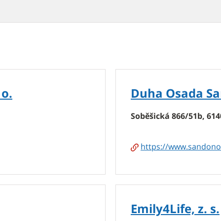
 o.
Duha Osada Sa
Soběšická 866/51b, 614
https://www.sandonor
Emily4Life, z. s.