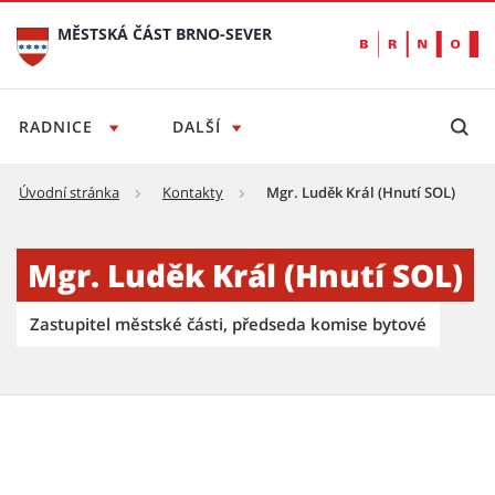
MĚSTSKÁ ČÁST BRNO-SEVER
RADNICE
DALŠÍ
Úvodní stránka
Kontakty
Mgr. Luděk Král (Hnutí SOL)
Luděk Král - Městská část Brno-sever
Mgr. Luděk Král (Hnutí SOL)
Zastupitel městské části, předseda komise bytové