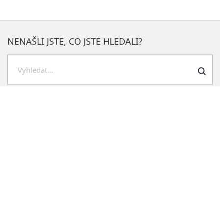
NENAŠLI JSTE, CO JSTE HLEDALI?
Hledat
NEJOBLÍBENĚJŠÍ SEKCE NA WEBU
Blokové čištění
Kontakty na odbory
Rozpočet
Veřejné zakázky
Bydlení