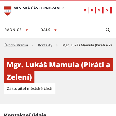
MĚSTSKÁ ČÁST BRNO-SEVER
RADNICE
DALŠÍ
Úvodní stránka
Kontakty
Mgr. Lukáš Mamula (Piráti a Zele
Lukáš Mamula - Městská část Brno-sever
Mgr. Lukáš Mamula (Piráti a
Zelení)
Zastupitel městské části
Kontaktní údaje