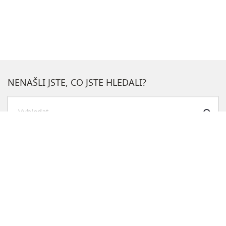
NENAŠLI JSTE, CO JSTE HLEDALI?
Hledat
NEJOBLÍBENĚJŠÍ SEKCE NA WEBU
Blokové čištění
Kontakty na odbory
Rozpočet