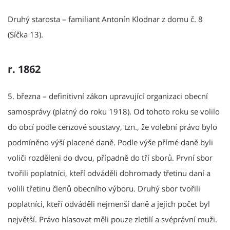
Druhý starosta – familiant Antonín Klodnar z domu č. 8
(Síčka 13).
r. 1862
5. března – definitivní zákon upravující organizaci obecní
samosprávy (platný do roku 1918). Od tohoto roku se volilo
do obcí podle cenzové soustavy, tzn., že volební právo bylo
podmíněno výší placené daně. Podle výše přímé daně byli
voliči rozděleni do dvou, případně do tří sborů. První sbor
tvořili poplatníci, kteří odváděli dohromady třetinu daní a
volili třetinu členů obecního výboru. Druhý sbor tvořili
poplatníci, kteří odváděli nejmenší daně a jejich počet byl
největší. Právo hlasovat měli pouze zletilí a svéprávní muži.