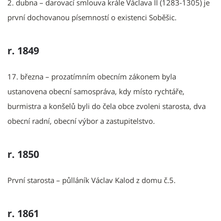
2. dubna – darovací smlouva krále Václava II (1283-1305) je
první dochovanou písemností o existenci Soběšic.
r. 1849
17. března – prozatímním obecním zákonem byla
ustanovena obecní samospráva, kdy místo rychtáře,
burmistra a konšelů byli do čela obce zvoleni starosta, dva
obecní radní, obecní výbor a zastupitelstvo.
r. 1850
První starosta – půlláník Václav Kalod z domu č.5.
r. 1861