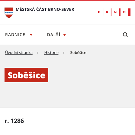
MĚSTSKÁ ČÁST BRNO-SEVER
RADNICE
DALŠÍ
Úvodní stránka
Historie
Soběšice
Soběšice - Městská část Brno-sever
Soběšice
r. 1286