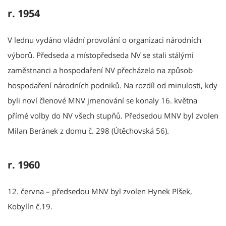
r. 1954
V lednu vydáno vládní provolání o organizaci národních
výborů. Předseda a místopředseda NV se stali stálými
zaměstnanci a hospodaření NV přecházelo na způsob
hospodaření národních podniků. Na rozdíl od minulosti, kdy
byli noví členové MNV jmenování se konaly 16. května
přímé volby do NV všech stupňů. Předsedou MNV byl zvolen
Milan Beránek z domu č. 298 (Útěchovská 56).
r. 1960
12. června – předsedou MNV byl zvolen Hynek Plšek,
Kobylín č.19.