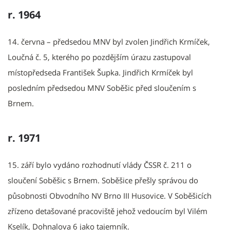
r. 1964
14. června – předsedou MNV byl zvolen Jindřich Krmíček,
Loučná č. 5, kterého po pozdějším úrazu zastupoval
místopředseda František Šupka. Jindřich Krmíček byl
posledním předsedou MNV Soběšic před sloučením s
Brnem.
r. 1971
15. září bylo vydáno rozhodnutí vlády ČSSR č. 211 o
sloučení Soběšic s Brnem. Soběšice přešly správou do
působnosti Obvodního NV Brno III Husovice. V Soběšicích
zřízeno detašované pracoviště jehož vedoucím byl Vilém
Kselík, Dohnalova 6 jako tajemník.