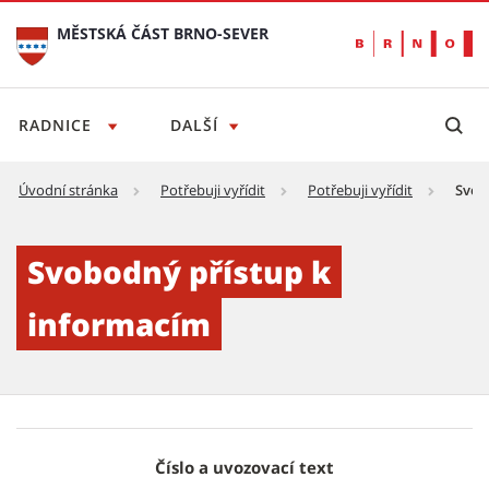
MĚSTSKÁ ČÁST BRNO-SEVER
RADNICE
DALŠÍ
Úvodní stránka
Potřebuji vyřídit
Potřebuji vyřídit
Svob
Svobodný přístup k informacím - Městská č
Svobodný přístup k
informacím
Číslo a uvozovací text