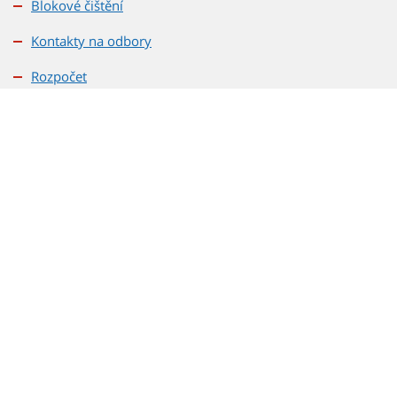
Blokové čištění
Kontakty na odbory
Rozpočet
Veřejné zakázky
Bydlení
Potřebuji vyřídit
Severník
Volby
Doprava
Rada městské části
Tajemník a odbory ÚMČ
Zastupitelstvo městské části