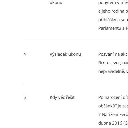
úkonu
pobytem v měst
a jeho rodina 
přihlášky a so
Parlamentu a R
4
Výsledek úkonu
Pozvání na akc
Brno-sever, n
nepravidelně, v
5
Kdy věc řešit
Po narození dít
občánků“ je za
7 Nařízení Evr
dubna 2016 (GDP