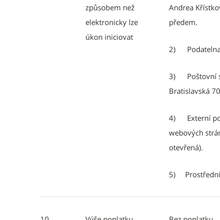
způsobem než
Andrea Křístko
elektronicky lze
předem.
úkon iniciovat
2) Podatelna 
3) Poštovní s
Bratislavská 7
4) Externí pod
webových str
otevřená).
5) Prostřednic
10
Výše poplatku
Bez poplatku.