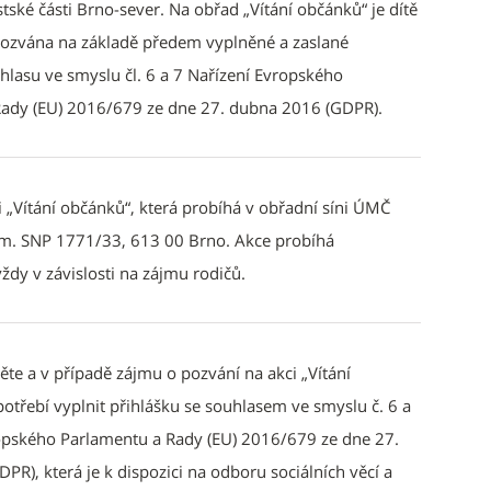
ské části Brno-sever. Na obřad „Vítání občánků“ je dítě
pozvána na základě předem vyplněné a zaslané
uhlasu ve smyslu čl. 6 a 7 Nařízení Evropského
ady (EU) 2016/679 ze dne 27. dubna 2016 (GDPR).
i „Vítání občánků“, která probíhá v obřadní síni ÚMČ
ám. SNP 1771/33, 613 00 Brno. Akce probíhá
ždy v závislosti na zájmu rodičů.
ěte a v případě zájmu o pozvání na akci „Vítání
potřebí vyplnit přihlášku se souhlasem ve smyslu č. 6 a
opského Parlamentu a Rady (EU) 2016/679 ze dne 27.
R), která je k dispozici na odboru sociálních věcí a