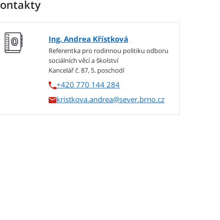
ontakty
Ing. Andrea Křístková
Referentka pro rodinnou politiku odboru
sociálních věcí a školství
Kancelář č. 87, 5. poschodí
+420 770 144 284
kristkova.andrea