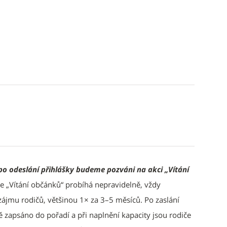
po odeslání přihlášky budeme pozváni na akci „Vítání
e „Vítání občánků“ probíhá nepravidelně, vždy
 zájmu rodičů, většinou 1× za 3–5 měsíců. Po zaslání
tě zapsáno do pořadí a při naplnění kapacity jsou rodiče