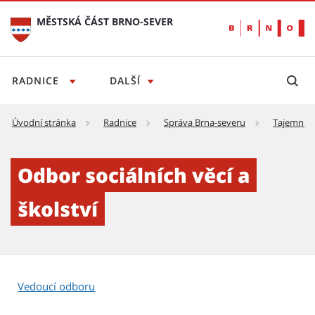
MĚSTSKÁ ČÁST BRNO-SEVER
RADNICE
DALŠÍ
Úvodní stránka
Radnice
Správa Brna-severu
Tajemník
Odbor sociálních věcí a školství - Městská č
Odbor sociálních věcí a
školství
Vedoucí odboru