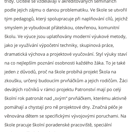
třídy. Učitelé se vzdělávají v akreditovaných seminářích
podle jejich zájmu o danou problematiku. Ve škole se utvořil
tým pedagogů, který spolupracuje při naplňování cílů, jejichž
smyslem je vybudovat přátelskou, otevřenou, komunitní
školu. Ve výuce jsou uplatňovány moderní výukové metody,
jako je využívání výpočetní techniky, skupinová práce,
dramatická výchova a projektové vyučování. Styl výuky staví
na co nejlepším poznání osobnosti každého žáka. To je také
jeden z důvodů, proč na škole probíhá projekt Škola na
zkoušku, určený budoucím prvňáčkům a jejich rodičům. Žáci
devátých ročníků v rámci projektu Patronství mají po celý
školní rok patronát nad „svým“ prvňáčkem, kterému aktivně
pomáhají a chystají pro ně projektové dny. Značná péče je
věnována dětem se specifickými vývojovými poruchami. Na
škole pracuje školní poradenské pracoviště, speciální