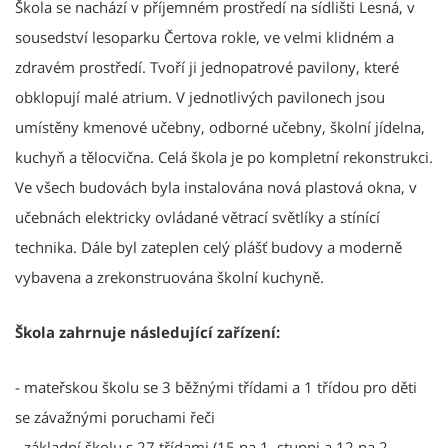
Škola se nachází v příjemném prostředí na sídlišti Lesná, v
sousedství lesoparku Čertova rokle, ve velmi klidném a
zdravém prostředí. Tvoří ji jednopatrové pavilony, které
obklopují malé atrium. V jednotlivých pavilonech jsou
umístěny kmenové učebny, odborné učebny, školní jídelna,
kuchyň a tělocvična. Celá škola je po kompletní rekonstrukci.
Ve všech budovách byla instalována nová plastová okna, v
učebnách elektricky ovládané větrací světlíky a stínící
technika. Dále byl zateplen celý plášť budovy a moderně
vybavena a zrekonstruována školní kuchyně.
Škola zahrnuje následující zařízení:
- mateřskou školu se 3 běžnými třídami a 1 třídou pro děti
se závažnými poruchami řeči
- základní školu s 27 třídami (15 na 1. stupni a 12 na 2.