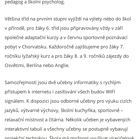
pedagog a školní psycholog.
Většina tříd na prvním stupni vyjíždí na výlety nebo do škol
v přírodě, pro žáky 6. tříd jsou připravovány vždy v září
společné adaptační kurzy a v červnu sportovně poznávací
pobyt v Chorvatsku. Každoročně zajištujeme pro žáky 7.
ročníku lyžařský kurz a pro žáky 8. a 9. ročníků zájezdy do
Osvětimi, Berlína nebo Anglie.
Samozřejmostí jsou dvě učebny informatiky s rychlým
přístupem k internetu i zasíťování všech budov WIFI
signálem. K dispozici jsou odborné učebny pro výuku cizích
jazyků, výtvarné výchovy, školní kuchyňka, sportovně –
relaxační místnost a čítárna. Několik učeben je vybavených
interaktivní tabulí a všechny učebny se postupně vybavují
projekční technikou. Škola má možnost využívat víceúčelové