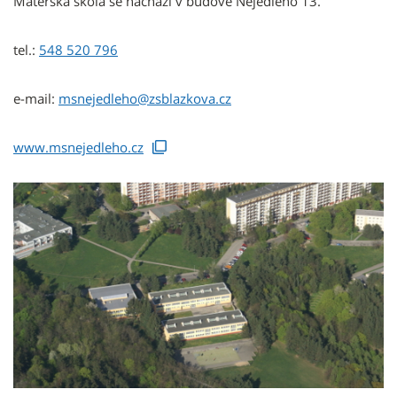
Mateřská škola se nachází v budově Nejedlého 13.
tel.:
548 520 796
e-mail:
msnejedleho@zsblazkova.cz
www.msnejedleho.cz