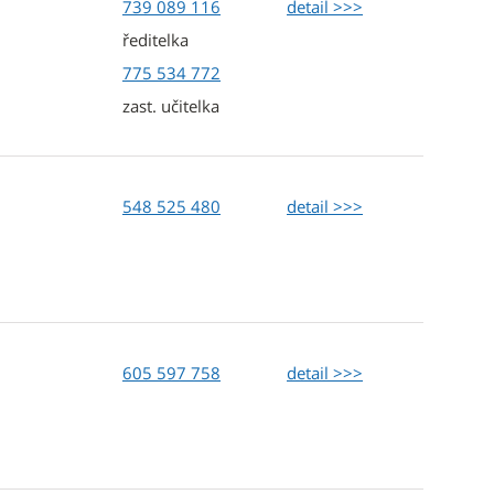
739 089 116
detail >>>
ředitelka
775 534 772
zast. učitelka
548 525 480
detail >>>
605 597 758
detail >>>