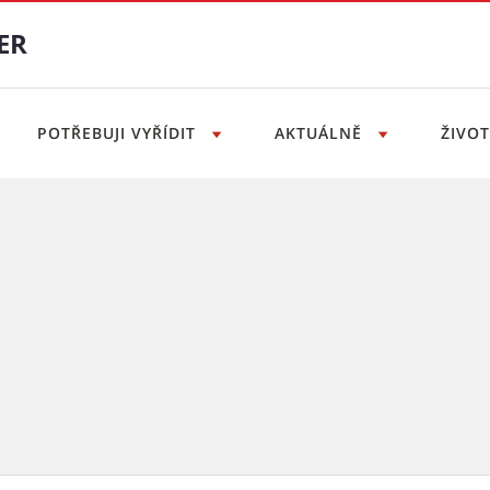
ER
POTŘEBUJI VYŘÍDIT
AKTUÁLNĚ
ŽIVO
ást Brno-sever