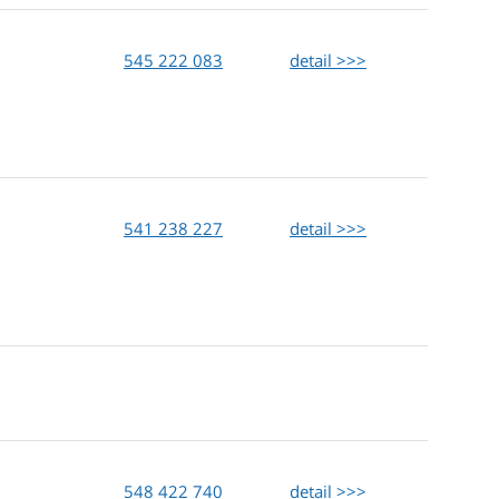
545 222 083
detail >>>
541 238 227
detail >>>
548 422 740
detail >>>