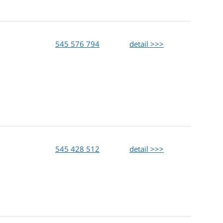
545 576 794
detail >>>
545 428 512
detail >>>