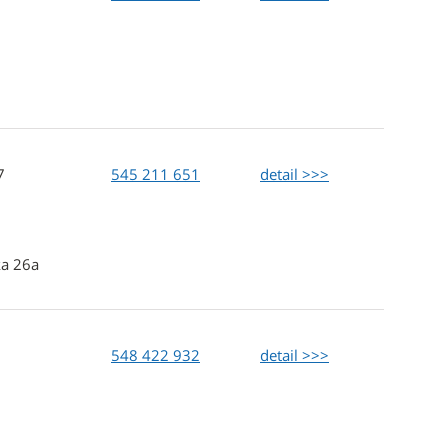
37
545 211 651
detail >>>
ka 26a
548 422 932
detail >>>