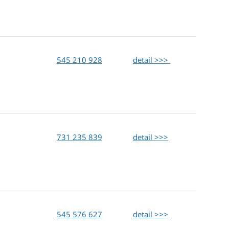
545 210 928
detail >>>
731 235 839
detail >>>
545 576 627
detail >>>