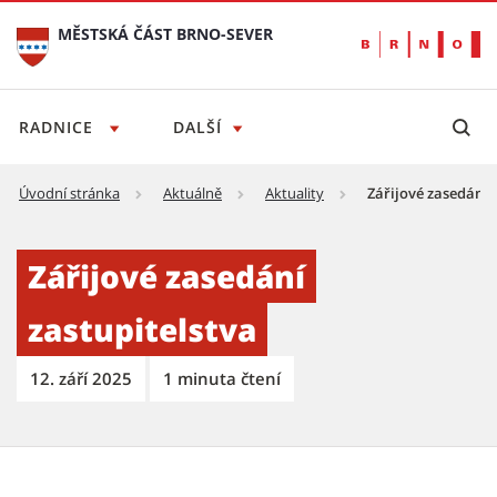
MĚSTSKÁ ČÁST BRNO-SEVER
RADNICE
DALŠÍ
Úvodní stránka
Aktuálně
Aktuality
Zářijové zasedání 
Zářijové zasedání zastupitelstva - Městská 
Zářijové zasedání
zastupitelstva
12. září 2025
1 minuta čtení